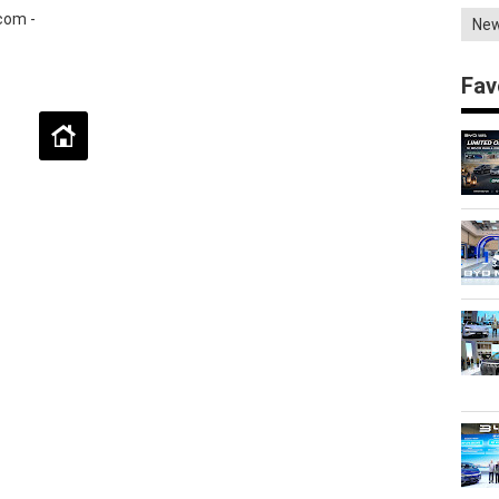
.com -
Ne
Fav