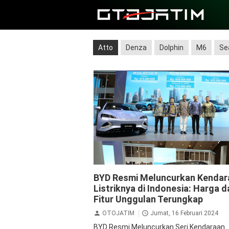
Atto
Denza
Dolphin
M6
Se
Atto
Dolphin
Seal
BYD Resmi Meluncurkan Kendar
Listriknya di Indonesia: Harga d
Fitur Unggulan Terungkap
OTOJATIM
Jumat, 16 Februari 2024
BYD Resmi Meluncurkan Seri Kendaraan