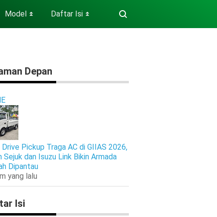
Model
Daftar Isi
⏬
⏬
aman Depan
E
 Drive Pickup Traga AC di GIIAS 2026,
n Sejuk dan Isuzu Link Bikin Armada
h Dipantau
am yang lalu
tar Isi