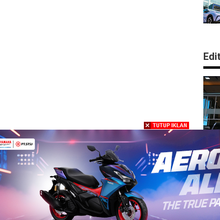
Edi
B
L
y Policy
HOME