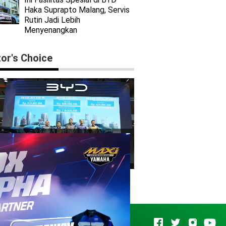
Haka Suprapto Malang, Servis
Rutin Jadi Lebih
Menyenangkan
tor's Choice
YD Resmi Meluncurkan Kendaraan
istriknya Di Indonesia: Harga Dan
Fitur Unggulan Terungkap