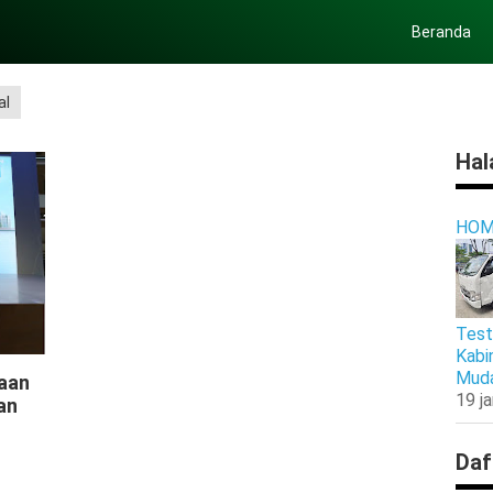
Beranda
al
Hal
HOM
Test
Kabi
Muda
aan
19 j
an
Daf